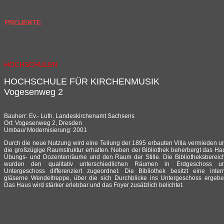
HOCHSCHULEN
HOCHSCHULE FÜR KIRCHENMUSIK
Vogesenweg 2
Bauherr: Ev.- Luth. Landeskirchenamt Sachsens
Ort: Vogesenweg 2, Dresden
Umbau/ Modernisierung: 2001
Durch die neue Nutzung wird eine Teilung der 1895 erbauten Villa vermieden u
die großzügige Raumstruktur erhalten. Neben der Bibliothek beherbergt das Ha
Übungs- und Dozentenräume und den Raum der Stille. Die Bibliotheksbereic
wurden den qualitativ unterschiedlichen Räumen in Erdgeschoss u
Untergeschoss differenziert zugeordnet. Die Bibliothek besitzt eine inter
gläserne Wendeltreppe, über die sich Durchblicke ins Untergeschoss ergebe
Das Haus wird stärker erlebbar und das Foyer zusätzlich belichtet.