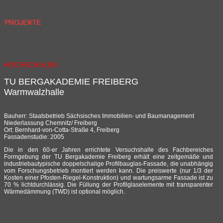
HOCHSCHULEN
TU BERGAKADEMIE FREIBERG
Warmwalzhalle
Bauherr: Staatsbetrieb Sächsisches Immobilien- und Baumanagement
Niederlassung Chemnitz/ Freiberg
Ort: Bernhard-von-Cotta-Straße 4, Freiberg
Fassadenstudie: 2005
Die in den 60-er Jahren errichtete Versuchshalle des Fachbereiches
Formgebung der TU Bergakademie Freiberg erhält eine zeitgemäße und
industriebautypische doppelschalige Profilbauglas-Fassade, die unabhängig
vom Forschungsbetrieb montiert werden kann. Die preiswerte (nur 1/3 der
Kosten einer Pfosten-Riegel-Konstruktion) und wartungsarme Fassade ist zu
70 % lichtdurchlässig. Die Füllung der Profilglaselemente mit transparenter
Wärmedämmung (TWD) ist optional möglich.